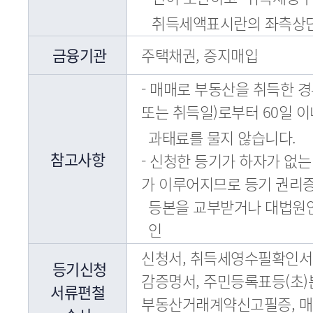
취득세액표시란의 좌측상단
금융기관
주택채권, 증지매입
- 매매로 부동산을 취득한 
또는 취득일)로부터 60일 
과태료를 물지 않습니다.
참고사항
- 신청한 등기가 하자가 없
가 이루어지므로 등기 권리증
등본을 교부받거나 대법원
인
신청서, 취득세영수필확인서,
등기신청
감증명서, 주민등록표등(초)본
서류편철
부동산거래계약신고필증, 매