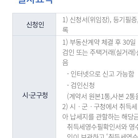
1) 신청서(위임장), 등기필
신청인
록
1) 부동산계약 체결 후 30
검인 또는 주택거래(실거래)
음
- 인터넷으로 신고 가능함
- 검인신청
시·군구청
(계약서 원본1통,사본 2통
2) 시ㆍ군ㆍ구청에서 취득세
아 납세지를 관할하는 해당
취득세영수필확인서와 영수
인이 보관하고 ‘취득세영